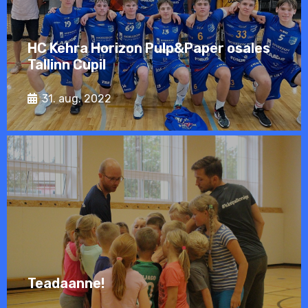
HC Kehra Horizon Pulp&Paper osales
Tallinn Cupil
31. aug. 2022
Teadaanne!