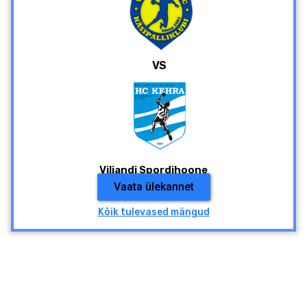
VS
Viljandi Spordihoone
Vaata ülekannet
Kõik tulevased mängud