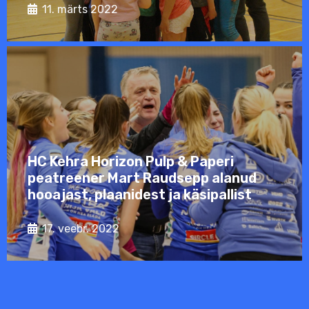
11. märts 2022
HC Kehra Horizon Pulp & Paperi
peatreener Mart Raudsepp alanud
hooajast, plaanidest ja käsipallist
17. veebr. 2022