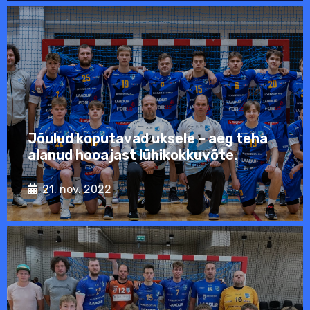
Jõulud koputavad uksele – aeg teha
alanud hooajast lühikokkuvõte.
21. nov. 2022