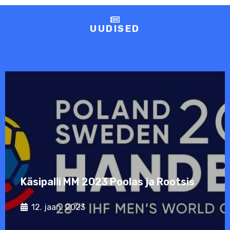
Postimees: Põneva taustaga Kehra
UUDISED
käsipallur: minu siht on mängida Los
Angelese olümpial!
12. sept. 2025
Käsipalli MM 2023 Poolas ja Rootsis
12. jaan. 2023