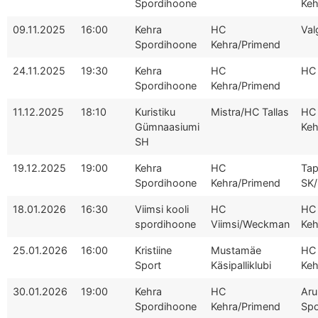
Spordihoone
Keh
09.11.2025
16:00
Kehra
HC
Val
Spordihoone
Kehra/Primend
24.11.2025
19:30
Kehra
HC
HC
Spordihoone
Kehra/Primend
11.12.2025
18:10
Kuristiku
Mistra/HC Tallas
HC
Gümnaasiumi
Keh
SH
19.12.2025
19:00
Kehra
HC
Tap
Spordihoone
Kehra/Primend
SK/
18.01.2026
16:30
Viimsi kooli
HC
HC
spordihoone
Viimsi/Weckman
Keh
25.01.2026
16:00
Kristiine
Mustamäe
HC
Sport
Käsipalliklubi
Keh
30.01.2026
19:00
Kehra
HC
Aru
Spordihoone
Kehra/Primend
Spo