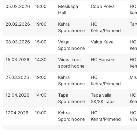
05.02.2026
18:00
Mesikäpa
Coop Põlva
HC
Hall
Keh
20.02.2026
19:00
Kehra
HC
Tar
Spordihoone
Kehra/Primend
08.03.2026
15:00
Valga
Valga Käval
HC
Spordihoone
Keh
15.03.2026
14:30
Viimsi kooli
HC Hausers
HC
spordihoone
Keh
27.03.2026
19:00
Kehra
HC
Mis
Spordihoone
Kehra/Primend
12.04.2026
14:00
Tapa
Tapa valla
HC
Spordihoone
SK/SK Tapa
Keh
17.04.2026
19:00
Kehra
HC
HC
Spordihoone
Kehra/Primend
Vii