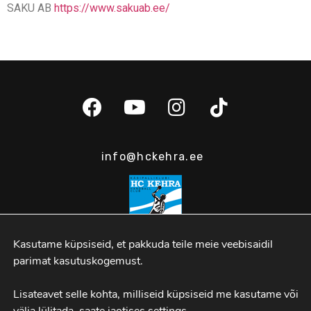
SAKU AB
https://www.sakuab.ee/
info@hckehra.ee
Kasutame küpsiseid, et pakkuda teile meie veebisaidil 
parimat kasutuskogemust.

Spordi 2b, Kehra
Lisateavet selle kohta, milliseid küpsiseid me kasutame või 