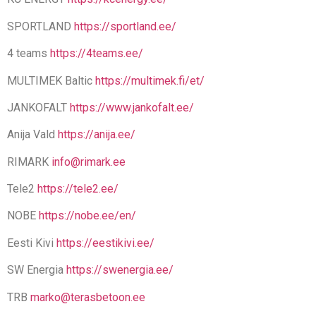
SPORTLAND
https://sportland.ee/
4 teams
https://4teams.ee/
MULTIMEK Baltic
https://multimek.fi/et/
JANKOFALT
https://www.jankofalt.ee/
Anija Vald
https://anija.ee/
RIMARK
info@rimark.ee
Tele2
https://tele2.ee/
NOBE
https://nobe.ee/en/
Eesti Kivi
https://eestikivi.ee/
SW Energia
https://swenergia.ee/
TRB
marko@terasbetoon.ee