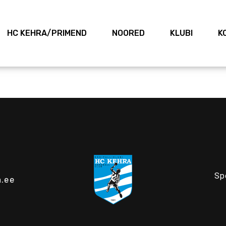
HC KEHRA/PRIMEND
NOORED
KLUBI
K
Sp
.ee