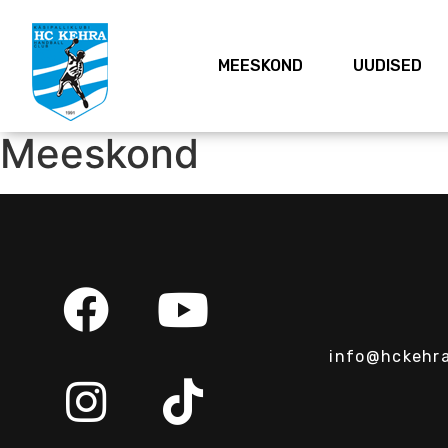
MEESKOND
UUDISED
Meeskond
info@hckehra